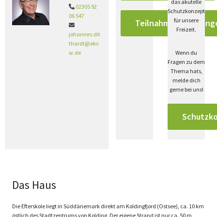
das akutelle
02305 92

Schutzkonzept
06 547
für unsere
Teilnahmebedingung

Freizeit.
johannes.dit
thardt@ekv
w.de
Wenn du
Fragen zu dem
Thema hats,
melde dich
gerne bei uns!
Schutzk
Das Haus
Die Efterskole liegt in Süddänemark direkt am Koldingfjord (Ostsee), ca. 10 km
östlich des Stadtzentrums von Kolding. Der eigene Strand ist nur ca. 50 m