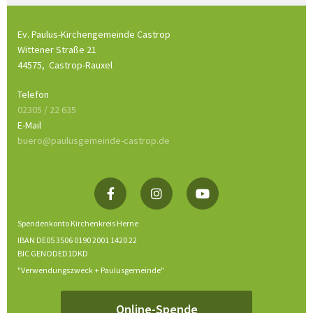
Ev. Paulus-Kirchengemeinde Castrop
Wittener Straße 21
44575,
Castrop-Rauxel
Telefon
02305 / 22 635
E-Mail
buero@paulusgemeinde-castrop.de
Spendenkonto Kirchenkreis Herne
IBAN DE05 3506 0190 2001 1420 22
BIC GENODED1DKD
"Verwendungszweck + Paulusgemeinde"
Online-Spende