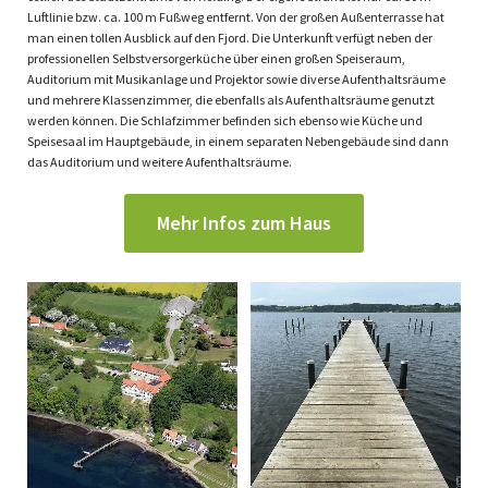
Luftlinie bzw. ca. 100 m Fußweg entfernt. Von der großen Außenterrasse hat
man einen tollen Ausblick auf den Fjord. Die Unterkunft verfügt neben der
professionellen Selbstversorgerküche über einen großen Speiseraum,
Auditorium mit Musikanlage und Projektor sowie diverse Aufenthaltsräume
und mehrere Klassenzimmer, die ebenfalls als Aufenthaltsräume genutzt
werden können. Die Schlafzimmer befinden sich ebenso wie Küche und
Speisesaal im Hauptgebäude, in einem separaten Nebengebäude sind dann
das Auditorium und weitere Aufenthaltsräume.
Mehr Infos zum Haus