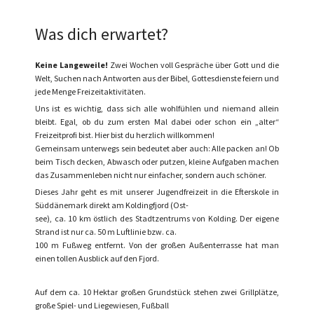
Was dich erwartet?
Keine Langeweile!
Zwei Wochen voll Gespräche über Gott und die
Welt, Suchen nach Antworten aus der Bibel, Gottesdienste feiern und
jede Menge Freizeitaktivitäten.
Uns ist es wichtig, dass sich alle wohlfühlen und niemand allein
bleibt. Egal, ob du zum ersten Mal dabei oder schon ein „alter“
Freizeitprofi bist. Hier bist du herzlich willkommen!
Gemeinsam unterwegs sein bedeutet aber auch: Alle packen an! Ob
beim Tisch decken, Abwasch oder putzen, kleine Aufgaben machen
das Zusammenleben nicht nur einfacher, sondern auch schöner.
Dieses Jahr geht es mit unserer Jugendfreizeit in die Efterskole in
Süddänemark direkt am Koldingfjord (Ost-
see), ca. 10 km östlich des Stadtzentrums von Kolding. Der eigene
Strand ist nur ca. 50 m Luftlinie bzw. ca.
100 m Fußweg entfernt. Von der großen Außenterrasse hat man
einen tollen Ausblick auf den Fjord.
Auf dem ca. 10 Hektar großen Grundstück stehen zwei Grillplätze,
große Spiel- und Liegewiesen, Fußball