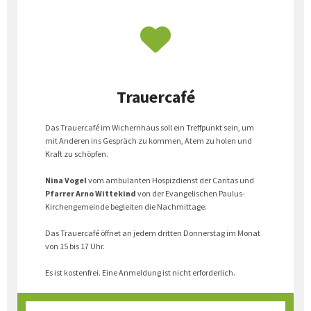
Trauercafé
Das Trauercafé im Wichernhaus soll ein Treffpunkt sein, um
mit Anderen ins Gespräch zu kommen, Atem zu holen und
Kraft zu schöpfen.
Nina Vogel
vom ambulanten Hospizdienst der Caritas und
Pfarrer Arno Wittekind
von der Evangelischen Paulus-
Kirchengemeinde begleiten die Nachmittage.
Das Trauercafé öffnet an jedem dritten Donnerstag im Monat
von 15 bis 17 Uhr.
Es ist kostenfrei. Eine Anmeldung ist nicht erforderlich.