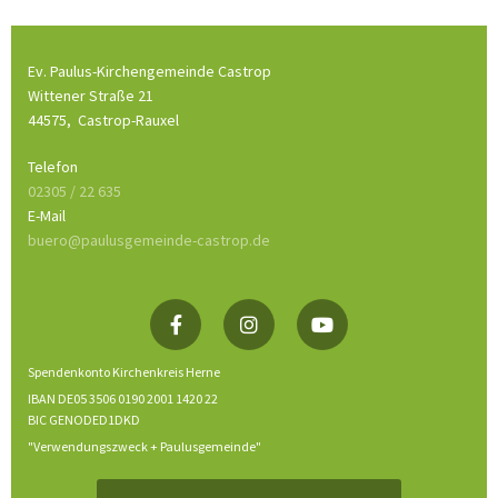
Ev. Paulus-Kirchengemeinde Castrop
Wittener Straße 21
44575,
Castrop-Rauxel
Telefon
02305 / 22 635
E-Mail
buero@paulusgemeinde-castrop.de
Spendenkonto Kirchenkreis Herne
IBAN DE05 3506 0190 2001 1420 22
BIC GENODED1DKD
"Verwendungszweck + Paulusgemeinde"