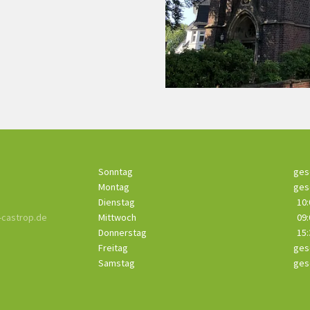
Sonntag
ges
Montag
ges
Dienstag
10:
castrop.de
Mittwoch
09:
Donnerstag
15:
Freitag
ges
Samstag
ges