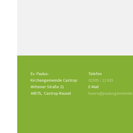
Ev. Paulus-
Telefon
Kirchengemeinde Castrop
02305 / 22 635
Wittener Straße 21
E-Mail
44575,
Castrop-Rauxel
buero@paulusgemeinde-