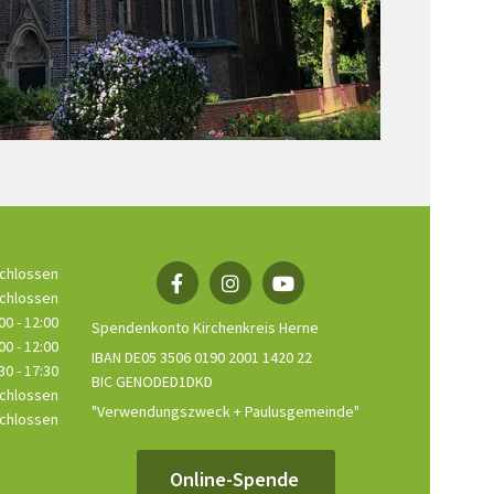
chlossen
chlossen
00 - 12:00
Spendenkonto Kirchenkreis Herne
00 - 12:00
IBAN DE05 3506 0190 2001 1420 22
30 - 17:30
BIC GENODED1DKD
chlossen
"Verwendungszweck + Paulusgemeinde"
chlossen
Online-Spende