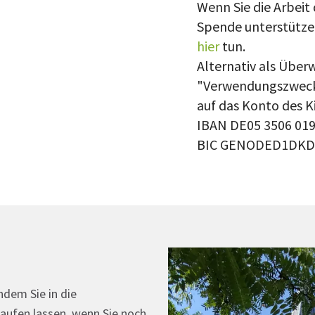
Wenn Sie die Arbeit
Spende unterstützen
hier
tun.
Alternativ als Über
"Verwendungszweck
auf das Konto des K
IBAN DE05 3506 019
BIC GENODED1DKD
ndem Sie in die
taufen lassen, wenn Sie noch