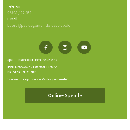
Telefon
02305 / 22 635
E-Mail
buero@paulusgemeinde-castrop.de
Spendenkonto Kirchenkreis Herne
IBAN DE05 3506 0190 2001 1420 22
BIC GENODED1DKD
"Verwendungszweck + Paulusgemeinde"
Online-Spende