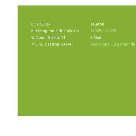
Ev. Paulus-
Telefon
Kirchengemeinde Castrop
02305 / 22 635
Wittener Straße 21
E-Mail
44575,
Castrop-Rauxel
buero@paulusgemeinde-