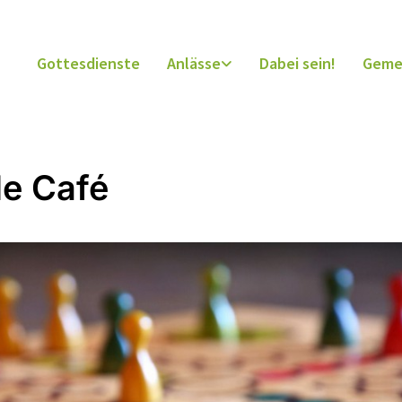
Gottesdienste
Anlässe
Dabei sein!
Geme
le Café