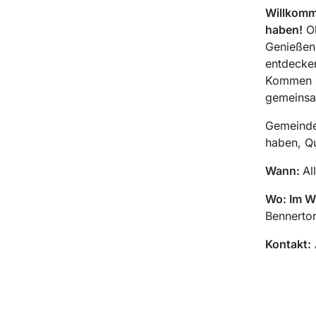
Willkomme
haben!
Ob
Genießen 
entdecken
Kommen Si
gemeinsa
Gemeindes
haben, Q
Wann:
Al
Wo: Im W
Bennertor
Kontakt: