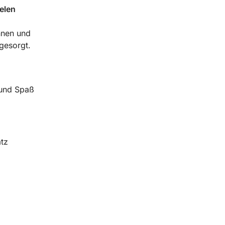
elen
.
nnen und
gesorgt.
 und Spaß
atz