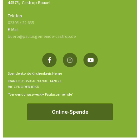
44575,
Castrop-Rauxel
Telefon
02305 / 22 635
E-Mail
buero@paulusgemeinde-castrop.de
Spendenkonto Kirchenkreis Herne
IBAN DE05 3506 0190 2001 1420 22
BIC GENODED1DKD
"Verwendungszweck + Paulusgemeinde"
Online-Spende