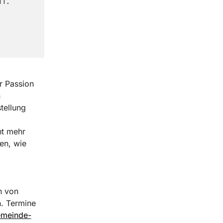
r.
r Passion
n
tellung
ht mehr
en, wie
n von
n. Termine
meinde-