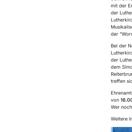
mit der E
der Luth
Lutherkir
Musikalis
der "Wors
Bei der N
Lutherkir
der Luthe
dem Simo
Reiterbr
treffen s
Ehrenamtl
von
16.0
Wer noch 
Weitere I