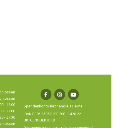
chlossen
chlossen
00 - 12:00
Spendenkonto Kirchenkreis Herne
00 - 12:00
IBAN DE05 3506 0190 2001 1420 22
30 - 17:30
BIC GENODED1DKD
chlossen
"Verwendungszweck + Paulusgemeinde"