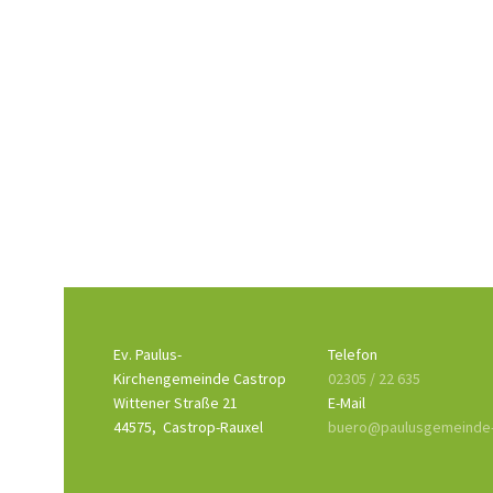
Ev. Paulus-
Telefon
Kirchengemeinde Castrop
02305 / 22 635
Wittener Straße 21
E-Mail
44575,
Castrop-Rauxel
buero@paulusgemeinde-