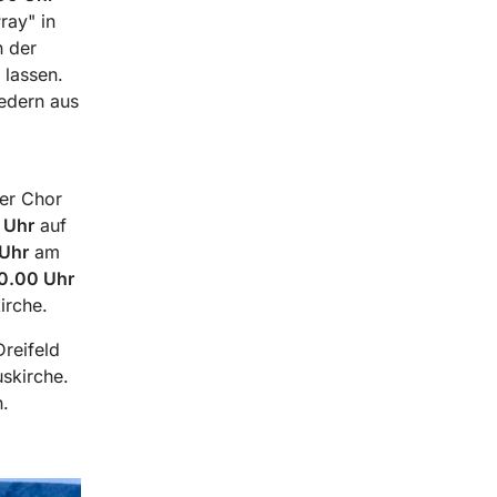
ray" in
 der
 lassen.
iedern aus
Der Chor
 Uhr
auf
 Uhr
am
0.00 Uhr
irche.
reifeld
skirche.
.