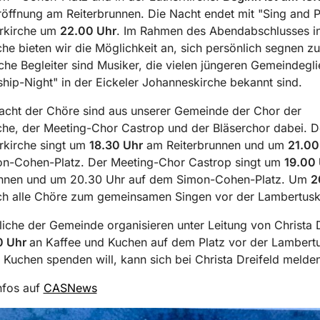
röffnung am Reiterbrunnen. Die Nacht endet mit "Sing and P
erkirche um
22.00 Uhr
. Im Rahmen des Abendabschlusses in
che bieten wir die Möglichkeit an, sich persönlich segnen zu
che Begleiter sind Musiker, die vielen jüngeren Gemeindegl
hip-Night" in der Eickeler Johanneskirche bekannt sind.
acht der Chöre sind aus unserer Gemeinde der Chor der
che, der Meeting-Chor Castrop und der Bläserchor dabei. 
rkirche singt um
18.30 Uhr
am Reiterbrunnen und um
21.00
n-Cohen-Platz. Der Meeting-Chor Castrop singt um
19.00
unnen und um 20.30 Uhr auf dem Simon-Cohen-Platz. Um
2
ich alle Chöre zum gemeinsamen Singen vor der Lambertusk
iche der Gemeinde organisieren unter Leitung von Christa D
0 Uhr
an Kaffee und Kuchen auf dem Platz vor der Lambertu
Kuchen spenden will, kann sich bei Christa Dreifeld melden
nfos auf
CASNews