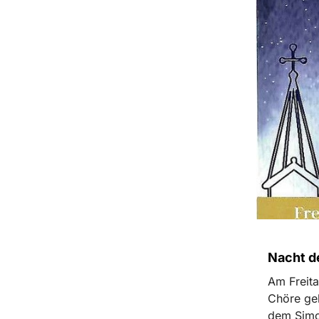
Nacht d
Am Freita
Chöre ge
dem Simo