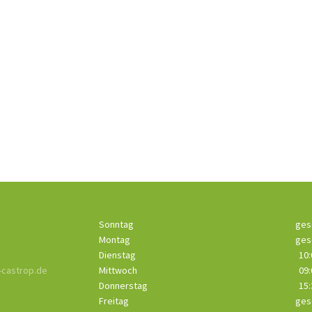
Sonntag
ges
Montag
ges
Dienstag
10:
castrop.de
Mittwoch
09:
Donnerstag
15:
Freitag
ges