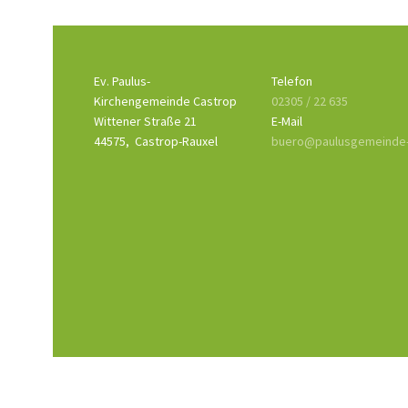
Ev. Paulus-
Telefon
Kirchengemeinde Castrop
02305 / 22 635
Wittener Straße 21
E-Mail
44575,
Castrop-Rauxel
buero@paulusgemeinde-