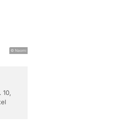
© Naomi
. 10,
el