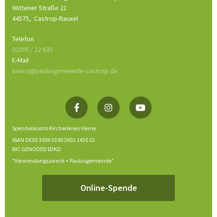
Wittener Straße 21
44575,
Castrop-Rauxel
Telefon
02305 / 22 635
E-Mail
buero@paulusgemeinde-castrop.de
Spendenkonto Kirchenkreis Herne
IBAN DE05 3506 0190 2001 1420 22
BIC GENODED1DKD
"Verwendungszweck + Paulusgemeinde"
Online-Spende