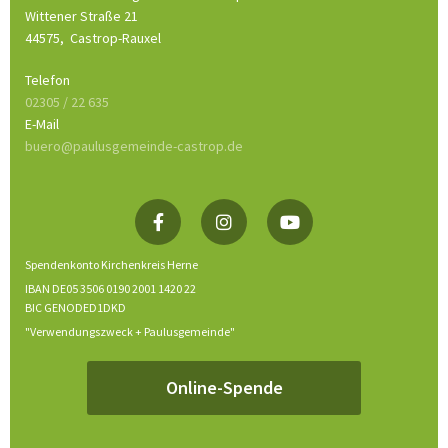
Wittener Straße 21
44575,
Castrop-Rauxel
Telefon
02305 / 22 635
E-Mail
buero@paulusgemeinde-castrop.de
Spendenkonto Kirchenkreis Herne
IBAN DE05 3506 0190 2001 1420 22
BIC GENODED1DKD
"Verwendungszweck + Paulusgemeinde"
Online-Spende