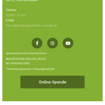
44575,
Castrop-Rauxel
Telefon
02305 / 22 635
E-Mail
buero@paulusgemeinde-castrop.de
Spendenkonto Kirchenkreis Herne
IBAN DE05 3506 0190 2001 1420 22
BIC GENODED1DKD
"Verwendungszweck + Paulusgemeinde"
Online-Spende