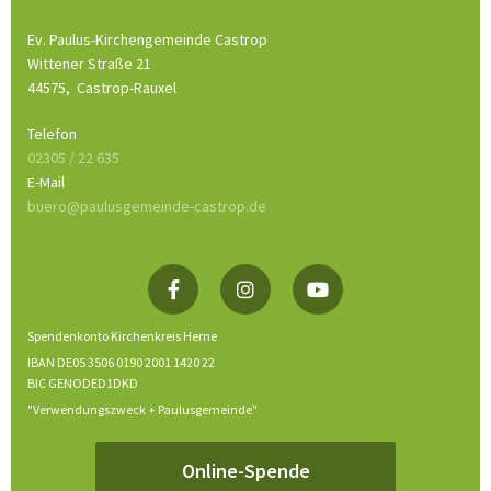
Ev. Paulus-Kirchengemeinde Castrop
Wittener Straße 21
44575,
Castrop-Rauxel
Telefon
02305 / 22 635
E-Mail
buero@paulusgemeinde-castrop.de
Spendenkonto Kirchenkreis Herne
IBAN DE05 3506 0190 2001 1420 22
BIC GENODED1DKD
"Verwendungszweck + Paulusgemeinde"
Online-Spende