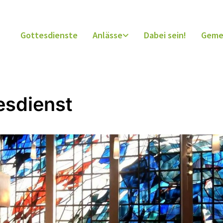
Gottesdienste
Anlässe
Dabei sein!
Geme
esdienst