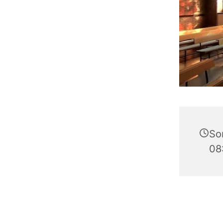
Son
08