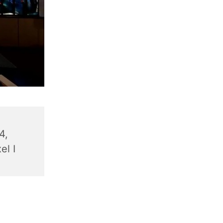
4,
el I