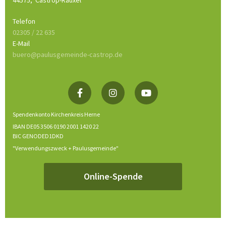
44575,
Castrop-Rauxel
Telefon
02305 / 22 635
E-Mail
buero@paulusgemeinde-castrop.de
Spendenkonto Kirchenkreis Herne
IBAN DE05 3506 0190 2001 1420 22
BIC GENODED1DKD
"Verwendungszweck + Paulusgemeinde"
Online-Spende