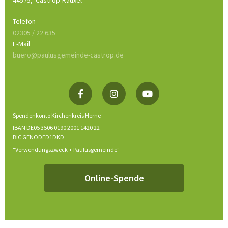
44575,
Castrop-Rauxel
Telefon
02305 / 22 635
E-Mail
buero@paulusgemeinde-castrop.de
Spendenkonto Kirchenkreis Herne
IBAN DE05 3506 0190 2001 1420 22
BIC GENODED1DKD
"Verwendungszweck + Paulusgemeinde"
Online-Spende