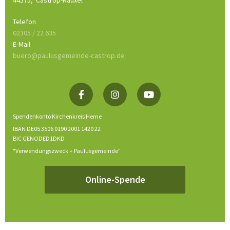
44575,
Castrop-Rauxel
Telefon
02305 / 22 635
E-Mail
buero@paulusgemeinde-castrop.de
Spendenkonto Kirchenkreis Herne
IBAN DE05 3506 0190 2001 1420 22
BIC GENODED1DKD
"Verwendungszweck + Paulusgemeinde"
Online-Spende