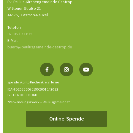
Ev. Paulus-Kirchengemeinde Castrop
Wittener Straße 21
44575,
Castrop-Rauxel
Telefon
02305 / 22 635
E-Mail
buero@paulusgemeinde-castrop.de
Spendenkonto Kirchenkreis Herne
IBAN DE05 3506 0190 2001 1420 22
BIC GENODED1DKD
"Verwendungszweck + Paulusgemeinde"
Online-Spende