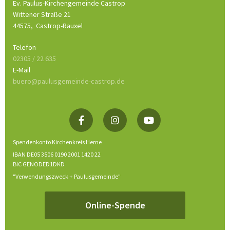
Ev. Paulus-Kirchengemeinde Castrop
Wittener Straße 21
44575,
Castrop-Rauxel
Telefon
02305 / 22 635
E-Mail
buero@paulusgemeinde-castrop.de
Spendenkonto Kirchenkreis Herne
IBAN DE05 3506 0190 2001 1420 22
BIC GENODED1DKD
"Verwendungszweck + Paulusgemeinde"
Online-Spende