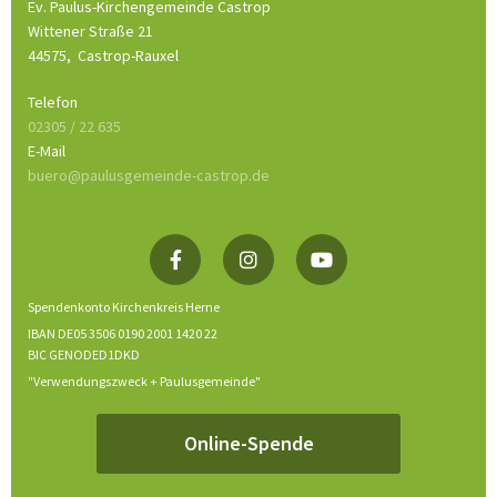
Ev. Paulus-Kirchengemeinde Castrop
Wittener Straße 21
44575,
Castrop-Rauxel
Telefon
02305 / 22 635
E-Mail
buero@paulusgemeinde-castrop.de
Spendenkonto Kirchenkreis Herne
IBAN DE05 3506 0190 2001 1420 22
BIC GENODED1DKD
"Verwendungszweck + Paulusgemeinde"
Online-Spende