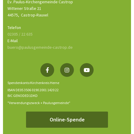
Ev. Paulus-Kirchengemeinde Castrop
Wittener Straße 21
44575,
Castrop-Rauxel
Telefon
02305 / 22 635
E-Mail
buero@paulusgemeinde-castrop.de
Spendenkonto Kirchenkreis Herne
IBAN DE05 3506 0190 2001 1420 22
BIC GENODED1DKD
"Verwendungszweck + Paulusgemeinde"
Online-Spende