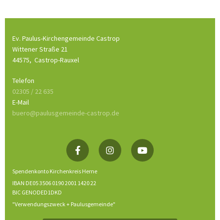
Ev. Paulus-Kirchengemeinde Castrop
Wittener Straße 21
44575,
Castrop-Rauxel
Telefon
02305 / 22 635
E-Mail
buero@paulusgemeinde-castrop.de
Spendenkonto Kirchenkreis Herne
IBAN DE05 3506 0190 2001 1420 22
BIC GENODED1DKD
"Verwendungszweck + Paulusgemeinde"