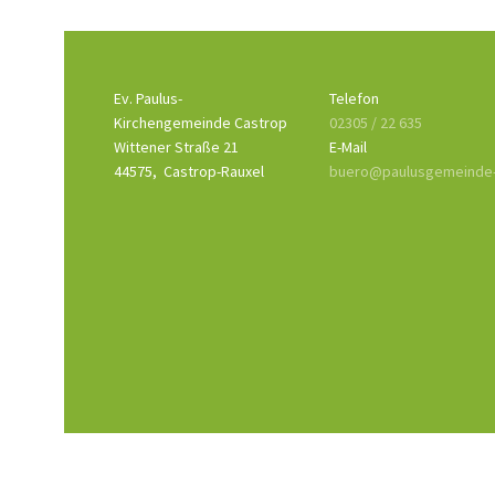
Ev. Paulus-
Telefon
Kirchengemeinde Castrop
02305 / 22 635
Wittener Straße 21
E-Mail
44575,
Castrop-Rauxel
buero@paulusgemeinde-