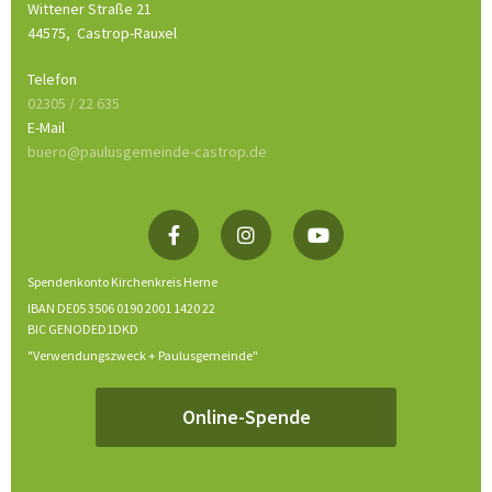
Wittener Straße 21
44575,
Castrop-Rauxel
Telefon
02305 / 22 635
E-Mail
buero@paulusgemeinde-castrop.de
Spendenkonto Kirchenkreis Herne
IBAN DE05 3506 0190 2001 1420 22
BIC GENODED1DKD
"Verwendungszweck + Paulusgemeinde"
Online-Spende