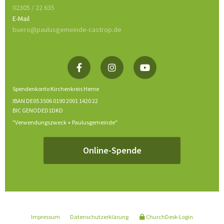
02305 / 22 635
E-Mail
buero@paulusgemeinde-castrop.de
Spendenkonto Kirchenkreis Herne
IBAN DE05 3506 0190 2001 1420 22
BIC GENODED1DKD
"Verwendungszweck + Paulusgemeinde"
Online-Spende
Impressum
Datenschutzerklärung
ChurchDesk-Login