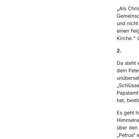
„
Als Chri
Gemeinsch
und nicht
einen Fei
Kirche.“
G
2.
Da steht e
dem Pete
unüberseh
„Schlüsse
Papstamt 
hat, best
Es geht h
Himmelrei
über den 
„Petrus“ 