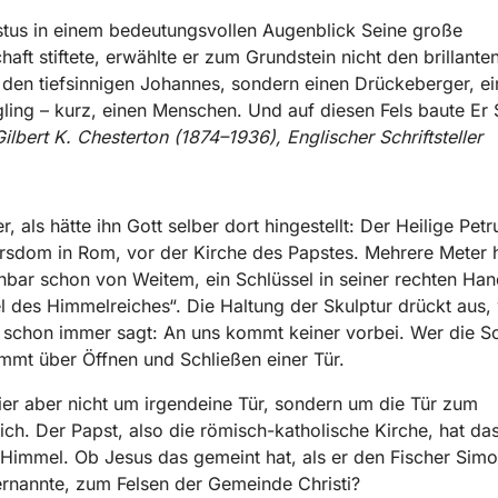
stus in einem bedeutungsvollen Augenblick Seine große
aft stiftete, erwählte er zum Grundstein nicht den brillante
 den tiefsinnigen Johannes, sondern einen Drückeberger, e
gling – kurz, einen Menschen. Und auf diesen Fels baute Er 
ilbert K. Chesterton (1874–1936), Englischer Schriftsteller
r, als hätte ihn Gott selber dort hingestellt: Der Heilige Petr
rsdom in Rom, vor der Kirche des Papstes. Mehrere Meter 
bar schon von Weitem, ein Schlüssel in seiner rechten Han
l des Himmelreiches“. Die Haltung der Skulptur drückt aus,
schon immer sagt: An uns kommt keiner vorbei. Wer die Sc
immt über Öffnen und Schließen einer Tür.
ier aber nicht um irgendeine Tür, sondern um die Tür zum
ch. Der Papst, also die römisch-katholische Kirche, hat da
Himmel. Ob Jesus das gemeint hat, als er den Fischer Sim
ernannte, zum Felsen der Gemeinde Christi?