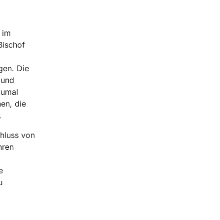
 im
Bischof
gen. Die
 und
Zumal
en, die
n.
hluss von
hren
e
u