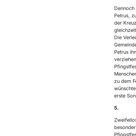
Dennoch i
Petrus, z
der Kreuz
gleichzei
Die Verle
Gemeinde 
Petrus ih
verziehen
Pfingstfe
Menschen 
zu dem Fe
wünschte.
erste Son
5.
Zweifello
besondere
Pfingstfe