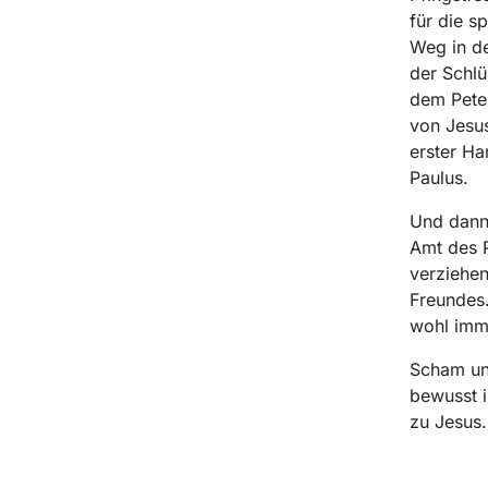
für die s
Weg in de
der Schlü
dem Peter
von Jesus
erster Ha
Paulus.
Und dann 
Amt des P
verziehen
Freundes.
wohl imm
Scham und
bewusst i
zu Jesus.