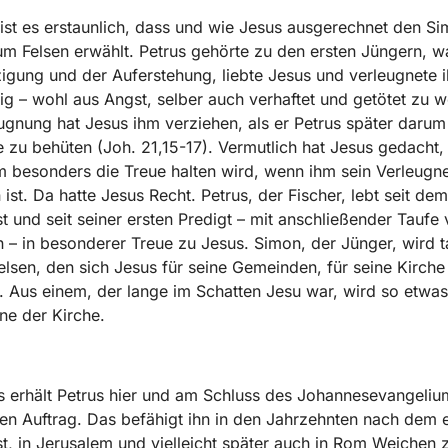
st es erstaunlich, dass und wie Jesus ausgerechnet den S
um Felsen erwählt. Petrus gehörte zu den ersten Jüngern, 
igung und der Auferstehung, liebte Jesus und verleugnete i
tig – wohl aus Angst, selber auch verhaftet und getötet zu 
ugnung hat Jesus ihm verziehen, als er Petrus später darum 
zu behüten (Joh. 21,15-17). Vermutlich hat Jesus gedacht,
m besonders die Treue halten wird, wenn ihm sein Verleugn
 ist. Da hatte Jesus Recht. Petrus, der Fischer, lebt seit dem
st und seit seiner ersten Predigt – mit anschließender Taufe 
– in besonderer Treue zu Jesus. Simon, der Jünger, wird t
lsen, den sich Jesus für seine Gemeinden, für seine Kirche
 Aus einem, der lange im Schatten Jesu war, wird so etwas
ne der Kirche.
s erhält Petrus hier und am Schluss des Johannesevangeliu
n Auftrag. Das befähigt ihn in den Jahrzehnten nach dem 
st, in Jerusalem und vielleicht später auch in Rom Weichen z