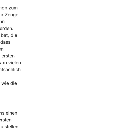
imon zum
war Zeuge
hn
werden.
bat, die
 dass
en
 ersten
von vielen
atsächlich
 wie die
ms einen
ersten
u stellen