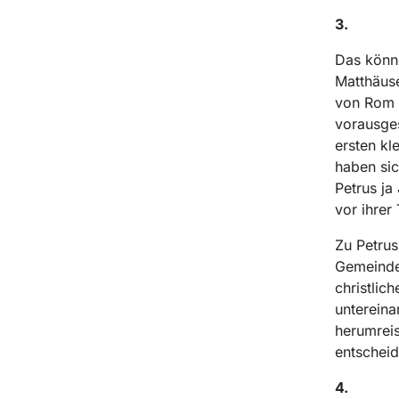
3.
Das könne
Matthäus
von Rom u
vorausges
ersten kl
haben sic
Petrus ja
vor ihrer
Zu Petrus
Gemeinde
christlic
untereina
herumreis
entscheid
4.