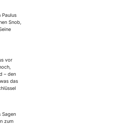
n Paulus
inen Snob,
Seine
us vor
hoch,
d – den
 was das
hlüssel
s Sagen
on zum