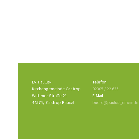
Ev. Paulus-
Telefon
Kirchengemeinde Castrop
02305 / 22 635
Wittener Straße 21
E-Mail
44575,
Castrop-Rauxel
buero@paulusgemeinde-