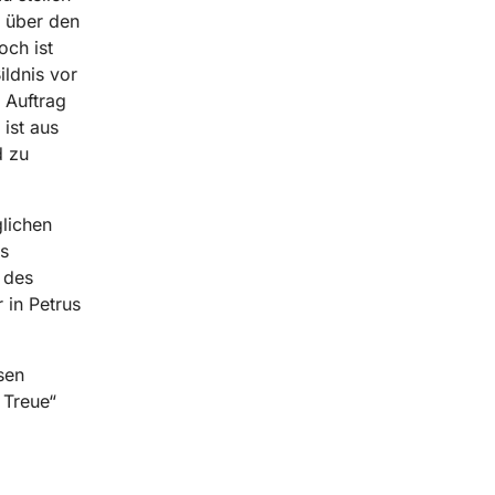
h über den
och ist
ildnis vor
 Auftrag
ist aus
d zu
lichen
s
 des
 in Petrus
sen
 Treue“