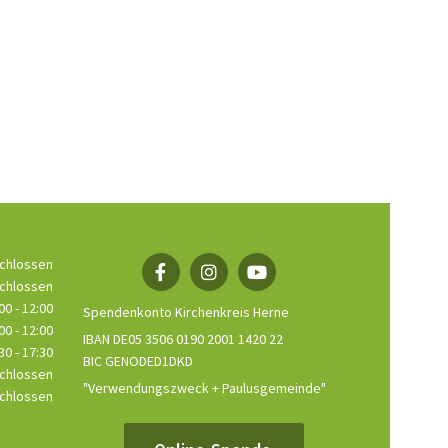
chlossen
chlossen
00 - 12:00
Spendenkonto Kirchenkreis Herne
00 - 12:00
IBAN DE05 3506 0190 2001 1420 22
30 - 17:30
BIC GENODED1DKD
chlossen
"Verwendungszweck + Paulusgemeinde"
chlossen