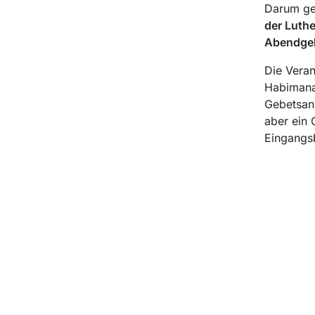
Darum ge
der Luthe
Abendgeb
Die Veran
Habimana 
Gebetsan
aber ein 
Eingangsb