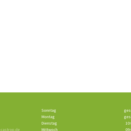
Sonntag
ges
Montag
ges
Dienstag
10:
castrop.de
Mittwoch
09: