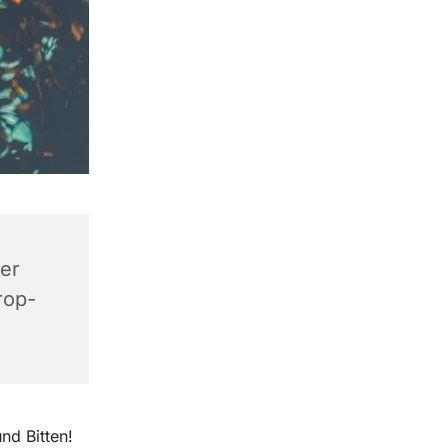
ner
rop-
nd Bitten!