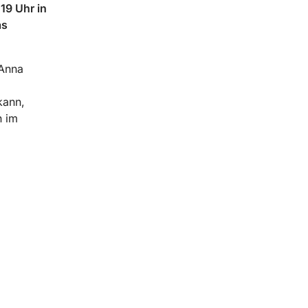
19 Uhr in
as
 Anna
kann,
n im