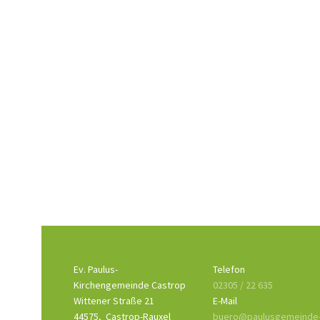
Ev. Paulus-
Telefon
Kirchengemeinde Castrop
02305 / 22 635
Wittener Straße 21
E-Mail
44575,
Castrop-Rauxel
buero@paulusgemeinde-