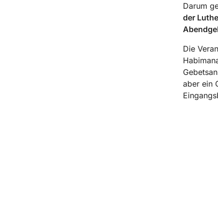
Darum ge
der Luthe
Abendgeb
Die Veran
Habimana 
Gebetsan
aber ein 
Eingangsb