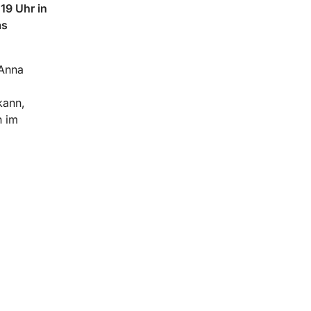
19 Uhr in
as
 Anna
kann,
n im