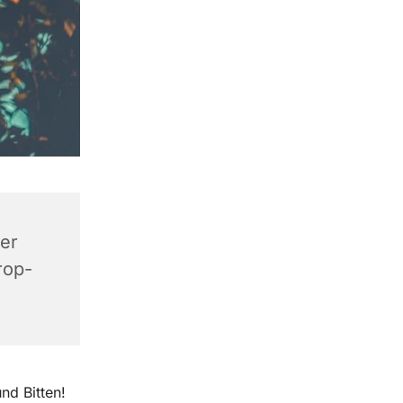
ner
rop-
nd Bitten!