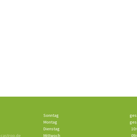
Sonntag
ges
Montag
ges
Dienstag
10:
castrop.de
Mittwoch
09: