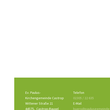
Ev. Paulus-
Telefon
Kirchengemeinde Castrop
02305 / 22 635
Wittener Straße 21
E-Mail
44575,
Castrop-Rauxel
buero@paulusgemeinde-